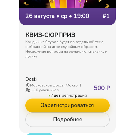
26 августа • ср • 19:00
#1
КВИЗ-СЮРПРИЗ
Каждый из 9 туров будет по отдельной теме,
выбранной на игре случайным образом.
Несложные вопросы на эрудицию, смекалку и
логику
Doski
Московское шоссе, 4А, стр. 1
500
₽
1
-
10
участников
•
Идёт регистрация
Зарегистрироваться
Подробнее