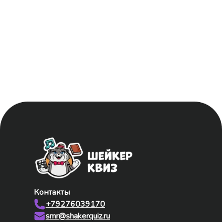
ЧИСТО ПОПЕТЬ [РУССКОЕ] #11
СОВЕТСКИЕ ФИЛЬМЫ #6
КВИЗ-СЮРПРИЗ #1
УГАДАЙ МЕЛОДИЮ [РУССКИЙ РОК] #1
Контакты
+79276039170
smr@shakerquiz.ru